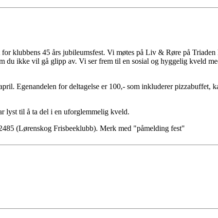
rt for klubbens 45 års jubileumsfest. Vi møtes på Liv & Røre på Triaden 
m du ikke vil gå glipp av. Vi ser frem til en sosial og hyggelig kveld me
ril. Egenandelen for deltagelse er 100,- som inkluderer pizzabuffet, k
ar lyst til å ta del i en uforglemmelig kveld.
72485 (Lørenskog Frisbeeklubb). Merk med "påmelding fest"