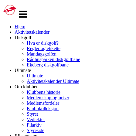
Veksle
navigasjon
Hjem
Aktivitetskalender
Diskgolf
Hva er diskgolf?
Regler og etikette
Mandagsgolfen
Rådhusparken diskgolfbane
Ekeberg diskgolfbane
Ultimate
Ultimate
Aktivitetskalender Ultimate
Om klubben
Klubbens historie
Medlemskap og priser
Medlemsfordeler
Klubbkolleksjon
Styret
Vedtekter
Filarkiv
Styreside
Bli sponsor