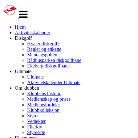
Veksle
navigasjon
Hjem
Aktivitetskalender
Diskgolf
Hva er diskgolf?
Regler og etikette
Mandagsgolfen
Rådhusparken diskgolfbane
Ekeberg diskgolfbane
Ultimate
Ultimate
Aktivitetskalender Ultimate
Om klubben
Klubbens historie
Medlemskap og priser
Medlemsfordeler
Klubbkolleksjon
Styret
Vedtekter
Filarkiv
Styreside
Bli sponsor