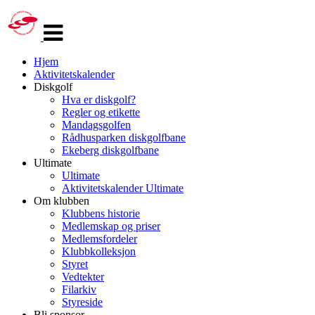
Veksle
navigasjon
Hjem
Aktivitetskalender
Diskgolf
Hva er diskgolf?
Regler og etikette
Mandagsgolfen
Rådhusparken diskgolfbane
Ekeberg diskgolfbane
Ultimate
Ultimate
Aktivitetskalender Ultimate
Om klubben
Klubbens historie
Medlemskap og priser
Medlemsfordeler
Klubbkolleksjon
Styret
Vedtekter
Filarkiv
Styreside
Bli sponsor