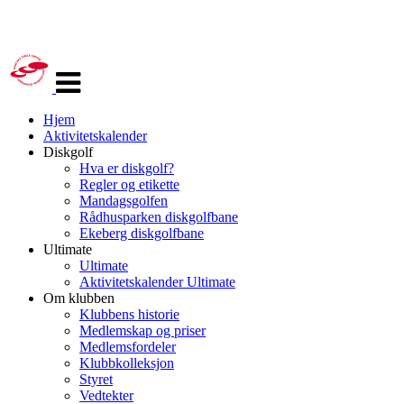
Veksle
navigasjon
Hjem
Aktivitetskalender
Diskgolf
Hva er diskgolf?
Regler og etikette
Mandagsgolfen
Rådhusparken diskgolfbane
Ekeberg diskgolfbane
Ultimate
Ultimate
Aktivitetskalender Ultimate
Om klubben
Klubbens historie
Medlemskap og priser
Medlemsfordeler
Klubbkolleksjon
Styret
Vedtekter