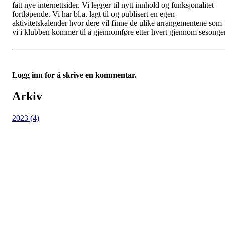
fått nye internettsider. Vi legger til nytt innhold og funksjonalitet
fortløpende. Vi har bl.a. lagt til og publisert en egen
aktivitetskalender hvor dere vil finne de ulike arrangementene som
vi i klubben kommer til å gjennomføre etter hvert gjennom sesonge
Logg inn for å skrive en kommentar.
Arkiv
2023 (4)
© Pancake Circle Ltd. 1979 | Rådhusparken Diskgolfbane:
Hasselveien 6, 1470 Lørenskog |
post@pancake.no