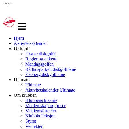
E-post
Veksle
navigasjon
Hjem
Aktivitetskalender
Diskgolf
Hva er diskgolf?
Regler og etikette
Mandagsgolfen
Rådhusparken diskgolfbane
Ekeberg diskgolfbane
Ultimate
Ultimate
Aktivitetskalender Ultimate
Om klubben
Klubbens historie
Medlemskap og priser
Medlemsfordeler
Klubbkolleksjon
Styret
Vedtekter