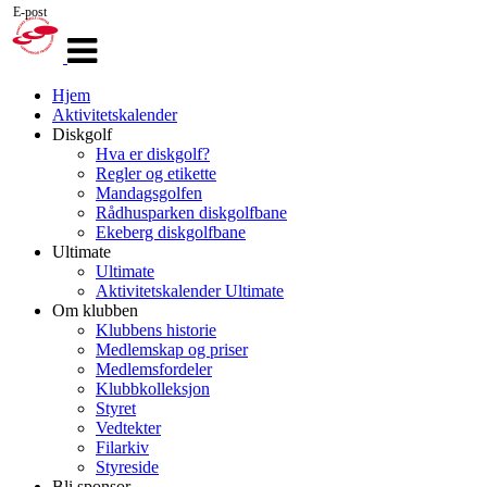
E-post
Veksle
navigasjon
Hjem
Aktivitetskalender
Diskgolf
Hva er diskgolf?
Regler og etikette
Mandagsgolfen
Rådhusparken diskgolfbane
Ekeberg diskgolfbane
Ultimate
Ultimate
Aktivitetskalender Ultimate
Om klubben
Klubbens historie
Medlemskap og priser
Medlemsfordeler
Klubbkolleksjon
Styret
Vedtekter
Filarkiv
Styreside
Bli sponsor