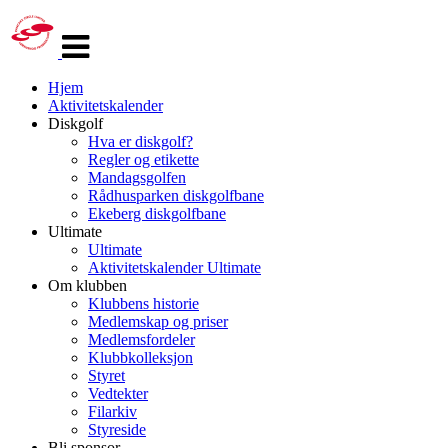
Veksle
navigasjon
Hjem
Aktivitetskalender
Diskgolf
Hva er diskgolf?
Regler og etikette
Mandagsgolfen
Rådhusparken diskgolfbane
Ekeberg diskgolfbane
Ultimate
Ultimate
Aktivitetskalender Ultimate
Om klubben
Klubbens historie
Medlemskap og priser
Medlemsfordeler
Klubbkolleksjon
Styret
Vedtekter
Filarkiv
Styreside
Bli sponsor