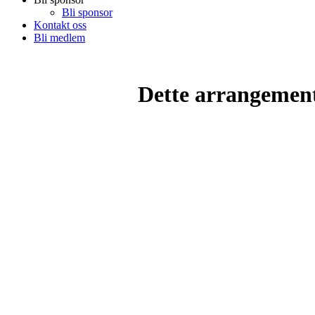
Bli sponsor
Kontakt oss
Bli medlem
Dette arrangemente
© Pancake Circle L