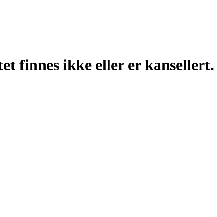
t finnes ikke eller er kansellert.
td. 1979 | Rådhusparken Diskgolfbane: Hasselveien 6, 1470 Lørenskog