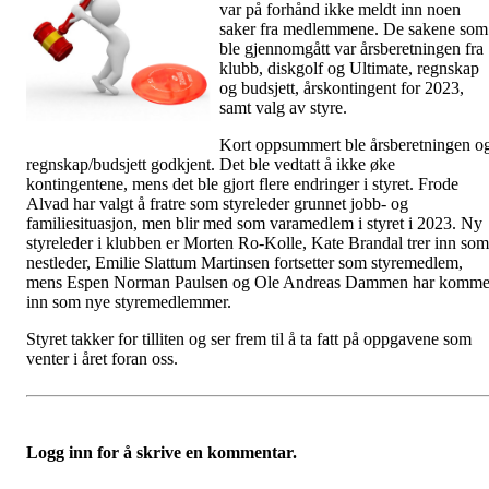
var på forhånd ikke meldt inn noen
saker fra medlemmene. De sakene som
ble gjennomgått var årsberetningen fra
klubb, diskgolf og Ultimate, regnskap
og budsjett, årskontingent for 2023,
samt valg av styre.
Kort oppsummert ble årsberetningen o
regnskap/budsjett godkjent. Det ble vedtatt å ikke øke
kontingentene, mens det ble gjort flere endringer i styret. Frode
Alvad har valgt å fratre som styreleder grunnet jobb- og
familiesituasjon, men blir med som varamedlem i styret i 2023. Ny
styreleder i klubben er Morten Ro-Kolle, Kate Brandal trer inn som
nestleder, Emilie Slattum Martinsen fortsetter som styremedlem,
mens Espen Norman Paulsen og Ole Andreas Dammen har komme
inn som nye styremedlemmer.
Styret takker for tilliten og ser frem til å ta fatt på oppgavene som
venter i året foran oss.
Logg inn for å skrive en kommentar.