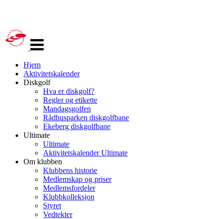
Veksle
navigasjon
Hjem
Aktivitetskalender
Diskgolf
Hva er diskgolf?
Regler og etikette
Mandagsgolfen
Rådhusparken diskgolfbane
Ekeberg diskgolfbane
Ultimate
Ultimate
Aktivitetskalender Ultimate
Om klubben
Klubbens historie
Medlemskap og priser
Medlemsfordeler
Klubbkolleksjon
Styret
Vedtekter